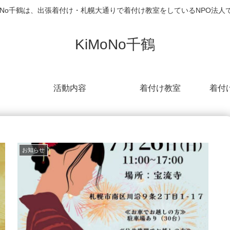
MoNo千鶴は、出張着付け・札幌大通りで着付け教室をしているNPO法人
KiMoNo千鶴
活動内容
着付け教室
着付
お知らせ