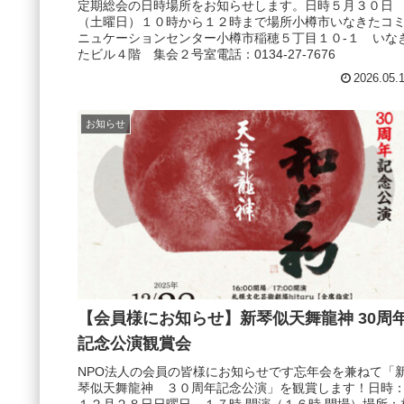
定期総会の日時場所をお知らせします。日時５月３０日
（土曜日）１０時から１２時まで場所小樽市いなきたコ
ニュケーションセンター小樽市稲穂５丁目１０-１ いな
たビル４階 集会２号室電話：0134-27-7676
2026.05.
お知らせ
【会員様にお知らせ】新琴似天舞龍神 30周
記念公演観賞会
NPO法人の会員の皆様にお知らせです忘年会を兼ねて「
琴似天舞龍神 ３０周年記念公演」を観賞します！日時
１２月２８日日曜日 １７時 開演（１６時 開場）場所：