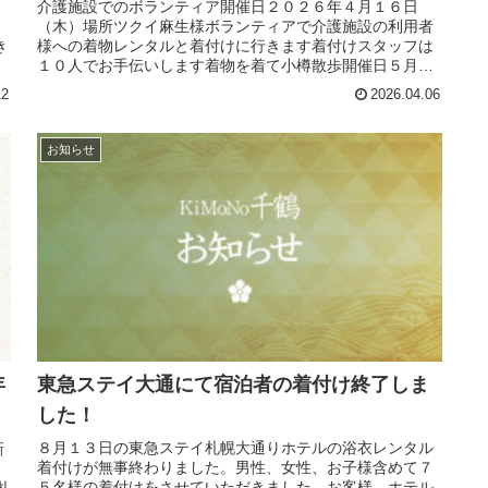
介護施設でのボランティア開催日２０２６年４月１６日
ミ
（木）場所ツクイ麻生様ボランティアで介護施設の利用者
き
様への着物レンタルと着付けに行きます着付けスタッフは
１０人でお手伝いします着物を着て小樽散歩開催日５月１
５日（金）・１６日（土）・１７日...
12
2026.04.06
お知らせ
東急ステイ大通にて宿泊者の着付け終了しま
年
した！
８月１３日の東急ステイ札幌大通りホテルの浴衣レンタル
新
着付けが無事終わりました。男性、女性、お子様含めて７
：
５名様の着付けをさせていただきました。お客様、ホテル
札