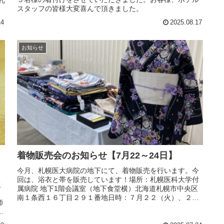
スタッフの皆様大変喜んで頂きました。
定
14
2025.08.17
お知らせ
着物販売会のお知らせ【7月22～24日】
今月、札幌医大病院の地下にて、着物販売を行います。今
回は、浴衣と帯を販売しています！場所：札幌医科大学付
担
属病院 地下1階会議室（地下食堂横）北海道札幌市中央区
南１条西１６丁目２９１番地日時：７月２２（火）、２３
師
（水）、２４日（木）１０時〜１...