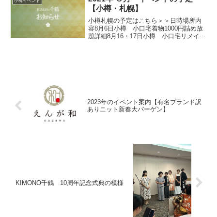
小樽イベント
【小樽・札幌】
小樽札幌の予定はこちら＞＞日時場所内
容8月6日小樽 小口宅着物1000円詰め放
題詳細8月16・17日小樽 小口宅リメイク
展詳細8月19・20日小樽 サンモール商店
街フリーマーケット出店詳細9月3日小
樽 小口宅着物1000円詰め放題詳細9月
1...
2023年のイベント案内【有名ブランド訳
ありニット新春大バーゲン】
KIMONO千鶴 10周年記念式典の模様