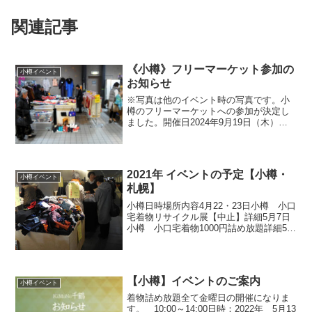
関連記事
《小樽》フリーマーケット参加の
小樽イベント
お知らせ
※写真は他のイベント時の写真です。小
樽のフリーマーケットへの参加が決定し
ました。開催日2024年9月19日（木）・
20日（金）時間10:00～15:00場所小樽サ
ンモール商店街＼皆様のお越しをお待ち
しております。／
2021年 イベントの予定【小樽・
小樽イベント
札幌】
小樽日時場所内容4月22・23日小樽 小口
宅着物リサイクル展【中止】詳細5月7日
小樽 小口宅着物1000円詰め放題詳細5月
20・21日小樽 サンモール商店街フリー
マーケット出店【中止】詳細5月23日㈲コ
トヒラ写真撮影会【中止】詳細6月4日
小...
【小樽】イベントのご案内
小樽イベント
着物詰め放題全て金曜日の開催になりま
す。 10:00～14:00日時：2022年 5月13